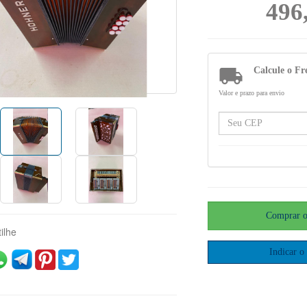
496

Calcule o Fr
Valor e prazo para envio
ilhe