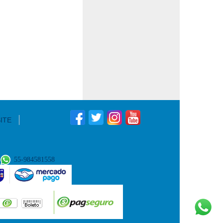
ITE
|
55-984581558