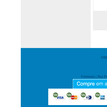
FR
Folemania
| Rua Pe