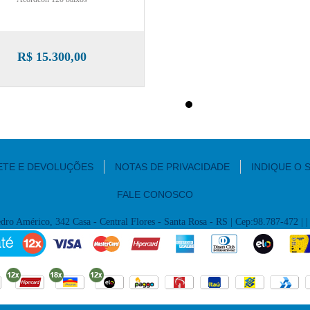
R$ 15.300,00
ETE E DEVOLUÇÕES
NOTAS DE PRIVACIDADE
INDIQUE O S
FALE CONOSCO
dro Américo, 342 Casa - Central Flores - Santa Rosa - RS | Cep:98.787-472 | 