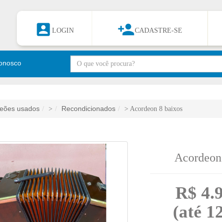


LOGIN
CADASTRE-SE
onosco
eões usados
Recondicionados
>
> Acordeon 8 baixos
Acordeon
R$ 4.
(até
1