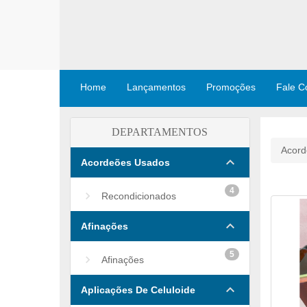
Home
Lançamentos
Promoções
Fale C
DEPARTAMENTOS
Acord
keyboard_arrow_down
Acordeões Usados
4
Recondicionados
keyboard_arrow_down
Afinações
5
Afinações
keyboard_arrow_down
Aplicações De Celuloide