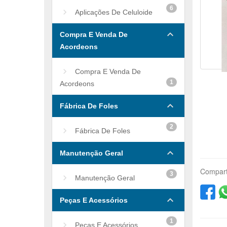
6
Aplicações De Celuloide
keyboard_arrow_down
Compra E Venda De
Acordeons
Compra E Venda De
1
Acordeons
keyboard_arrow_down
Fábrica De Foles
2
Fábrica De Foles
keyboard_arrow_down
Manutenção Geral
Compart
3
Manutenção Geral
keyboard_arrow_down
Peças E Acessórios
1
Peças E Acessórios