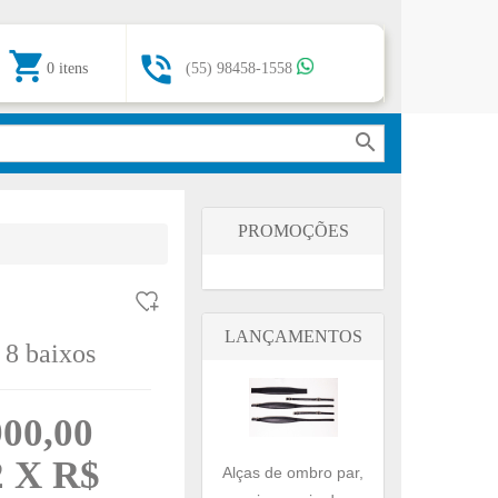
shopping_cart

0 itens
(55) 98458-1558
search
PROMOÇÕES
LANÇAMENTOS
 8 baixos
900,00
2 X R$
Alças de ombro par,