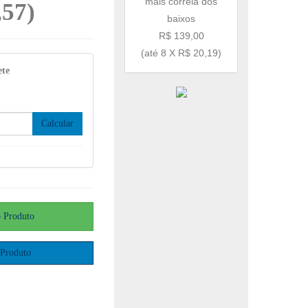
mais correia dos
,57
)
baixos
R$ 139,00
(até
8 X R$ 20,19
)
ete
Calcular