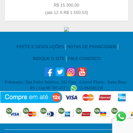
R$ 15.300,00
(até
12 X R$ 1.550,53
)
FRETE E DEVOLUÇÕES
NOTAS DE PRIVACIDADE
INDIQUE O SITE
FALE CONOSCO
Folemania
| Rua Pedro Américo, 342 Casa - Central Flores - Santa Rosa -
RS | Cep:98.787-472 | |
55-984581558